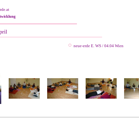
rde.at
twicklung
pril
○
neue-erde E. WS / 04.04 Wien